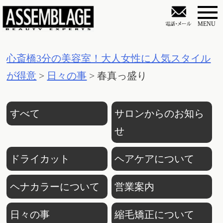
S
k
i
心斎橋3分の美容室！大人女性に人気スタイル
p
が得意
>
日々の事
>
春真っ盛り
t
o
c
すべて
サロンからのお知ら
o
せ
n
ドライカット
ヘアケアについて
t
e
ヘナカラーについて
営業案内
n
日々の事
縮毛矯正について
t