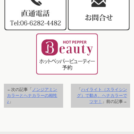
←次の記事「
ノンジアミン
「
ハイライト（スライシン
カラーとヘナカラーの相性
グ）で動き、ヘナカラーで
♪
」
ツヤ！
」前の記事→