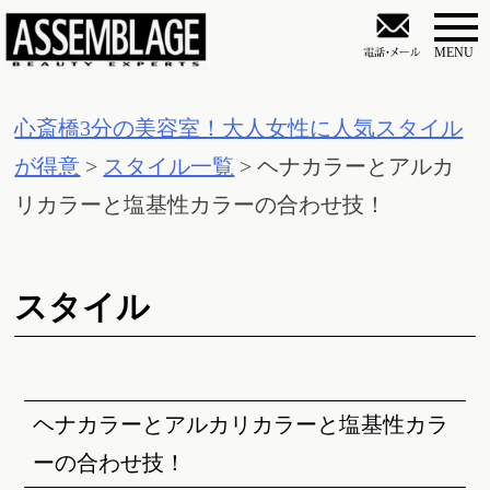
S
k
i
心斎橋3分の美容室！大人女性に人気スタイル
p
が得意
>
スタイル一覧
>
ヘナカラーとアルカ
t
リカラーと塩基性カラーの合わせ技！
o
c
o
スタイル
n
t
e
ヘナカラーとアルカリカラーと塩基性カラ
n
ーの合わせ技！
t