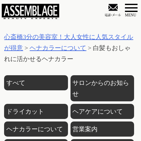
S
k
i
心斎橋3分の美容室！大人女性に人気スタイル
p
が得意
>
ヘナカラーについて
>
白髪もおしゃ
t
れに活かせるヘナカラー
o
c
o
すべて
サロンからのお知ら
n
せ
t
ドライカット
ヘアケアについて
e
n
ヘナカラーについて
営業案内
t