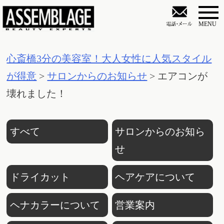
S
k
i
心斎橋3分の美容室！大人女性に人気スタイル
p
が得意
>
サロンからのお知らせ
>
エアコンが
t
壊れました！
o
c
o
すべて
サロンからのお知ら
n
せ
t
ドライカット
ヘアケアについて
e
n
ヘナカラーについて
営業案内
t